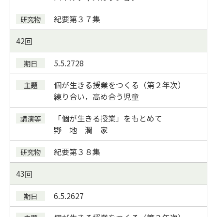
紀要
第３７集
42
5.5.27
28
個が生きる授業をつくる（第２年次）
練り合い，高め合う児童
「個が生きる授業」をもとめて
野 地 潤 家
紀要
第３８集
43
6.5.26
27