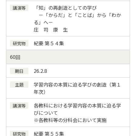
「知」の再創造としての学び
－「からだ」と「ことば」から「わか
る」へ－
庄 司 康 生
紀要
第５４集
60
26.2.8
学習内容の本質に迫る学びの創造（第１
年次）
各教科における学習内容の本質に迫る学
びについて
※各教科等の分科会において実施
紀要
第５５集