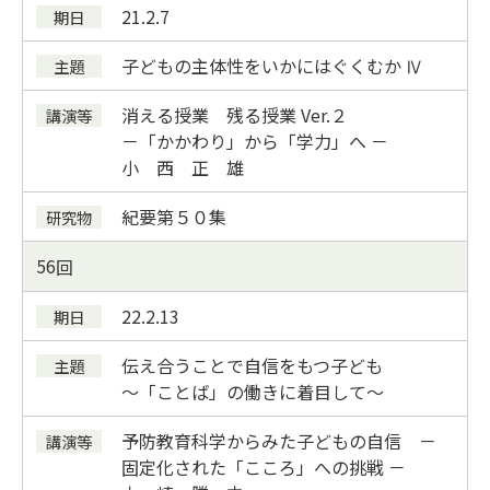
21.2.7
子どもの主体性をいかにはぐくむか Ⅳ
消える授業 残る授業 Ver.２
－「かかわり」から「学力」へ －
小 西 正 雄
紀要
第５０集
56
22.2.13
伝え合うことで自信をもつ子ども
～「ことば」の働きに着目して～
予防教育科学からみた子どもの自信 －
固定化された「こころ」への挑戦 －