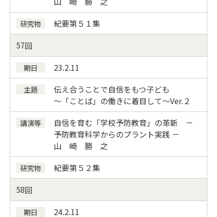
山 崎 勝 之
紀要
第５１集
57
23.2.11
伝え合うことで自信をもつ子ども
～「ことば」の働きに着目して～Ver.２
自信を育む「学校予防教育」の革新 －
予防教育科学からのプラント実践 －
山 崎 勝 之
紀要
第５２集
58
24.2.11