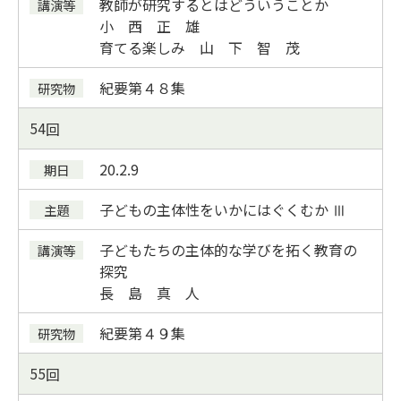
教師が研究するとはどういうことか
小 西 正 雄
育てる楽しみ 山 下 智 茂
紀要
第４８集
54
20.2.9
子どもの主体性をいかにはぐくむか Ⅲ
子どもたちの主体的な学びを拓く教育の
探究
長 島 真 人
紀要
第４９集
55