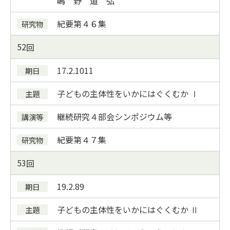
嶋 野 道 弘
紀要
第４６集
52
17.2.10
11
子どもの主体性をいかにはぐくむか Ⅰ
継続研究４部会シンポジウム等
紀要
第４７集
53
19.2.8
9
子どもの主体性をいかにはぐくむか Ⅱ