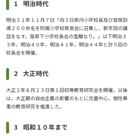
1
明治時代
明治３１年１１月７日「向３日県内小学校長及び首席訓
導２００余名を附属小学校発表会に召集し，新学説の講
話をなす。是県下小学校長会の濫觴なり。」以下明治３
３年，明治４０年，明治４１年，明治４４年と計５回の
校長会を開催。
2
大正時代
大正２年６月２３日第１回初等教育研究会を開催。以後
は，大正期の自由主義の影響のもとに児童中心，個性尊
重の教育研究を推進した。
3
昭和１０年まで