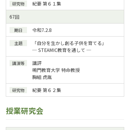
紀要
第６１集
67
令和7.2.8
「自分を生かし創る子供を育てる」
─ STEAMIC教育を通して ─
講評
鳴門教育大学 特命教授
胸組 虎胤
紀要
第６２集
授業研究会