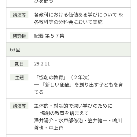
びを問う
各教科における価値ある学びについて ※
各教科等の分科会において実施
紀要
第５７集
63
29.2.11
「協創の教育」（２年次）
─ 「新しい価値」を創り出す子どもを育
てる ─
主体的・対話的で深い学びのために
─ 協創の教育を踏まえて─
澤井陽介・水戸部修治・笠井健一・鳴川
哲也・中上斉