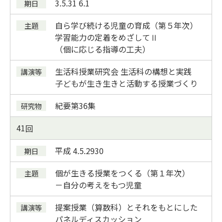
3.5.31 6.1
自ら学び続ける児童の育成（第５年次）
学習能力の定着をめざしてⅡ
（個に応じる指導の工夫）
生活科授業研究会 生活科の構想と実践
子どもが生き生きと活動する授業づくり
紀要第36集
41
平成 4.5.29
30
個が生きる授業をつくる（第１年次）
－自分の考えをもつ児童
提案授業（算数科）とそれをもとにした
パネルディスカッション