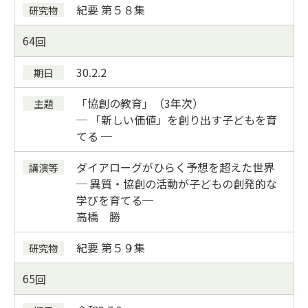
紀要
第５８集
64
30.2.2
「協創の教育」（3年次）
─ 「新しい価値」を創り出す子どもを育
てる ─
ダイアローグがひらく予想を超えた世界
─ 異質・協創の活動が子どもの創発的な
学びを育てる─
高橋 勝
紀要
第５９集
65